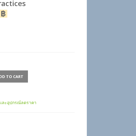
actices
0
฿
DD TO CART
อและอุปกรณ์ลดราคา