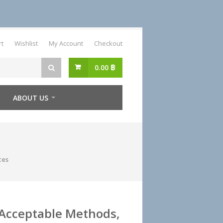
rt
Wishlist
My Account
Checkout
0.00
฿
ABOUT US
ces
, Acceptable Methods,