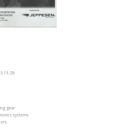
43.13-2B
ing gear
avionics systems
ors.