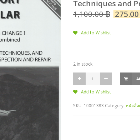
Techniques and Pr
1,100.00
฿
275.0
Add to Wishlist
2 in stock
A
Add to Wishlist
SKU:
10001383
Category:
หนังสื