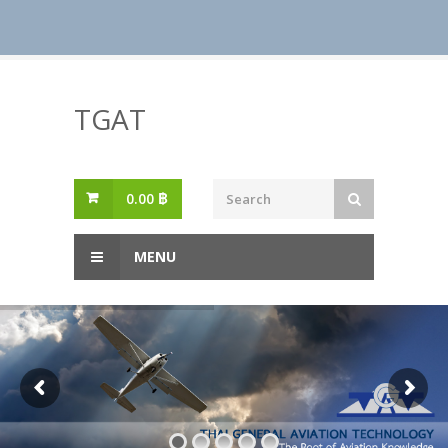
Skip
to
TGAT
content
0.00
฿
MENU