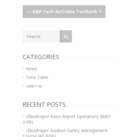
Post
←
A&P Tech Airframe Textbook 1
navigation
CATEGORIES
News
Time Table
บทความ
RECENT POSTS
เปิดหลักสูตร Basic Airport Operations (BAO
2/68)
เปิดหลักสูตร Aviation Safety Management
Course (AS 8/66)