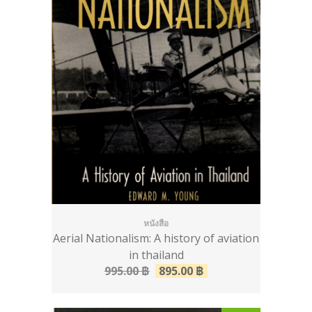
หนังสือ
Aerial Nationalism: A history of aviation
in thailand
995.00
฿
895.00
฿