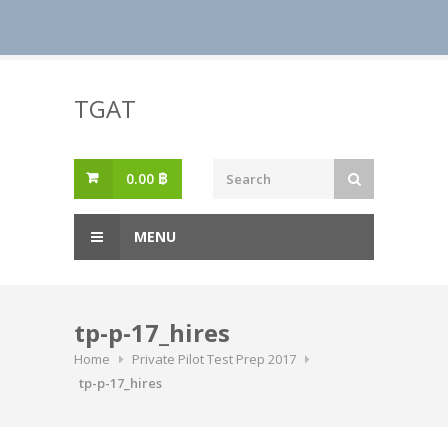
Skip
to
TGAT
content
0.00
฿
MENU
tp-p-17_hires
Home
Private Pilot Test Prep 2017
tp-p-17_hires