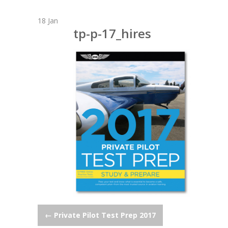
18
Jan
tp-p-17_hires
Post
←
Private Pilot Test Prep 2017