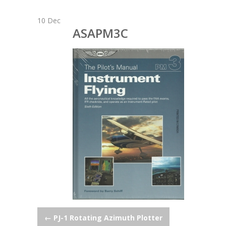
10
Dec
ASAPM3C
Post
←
PJ-1 Rotating Azimuth Plotter