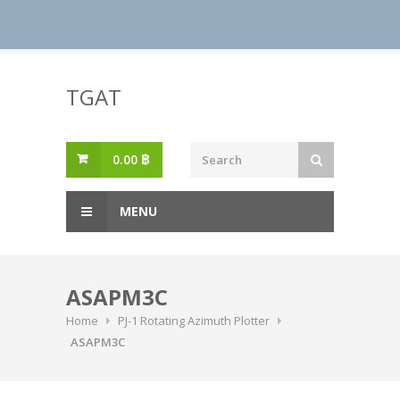
Skip
to
TGAT
content
0.00
฿
MENU
ASAPM3C
Home
PJ-1 Rotating Azimuth Plotter
ASAPM3C