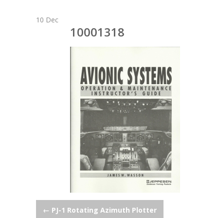
10
Dec
10001318
Post
←
PJ-1 Rotating Azimuth Plotter