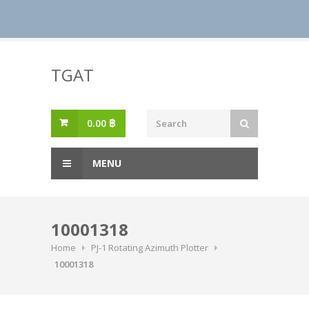
Skip
to
TGAT
content
0.00
฿
MENU
10001318
Home
PJ-1 Rotating Azimuth Plotter
10001318