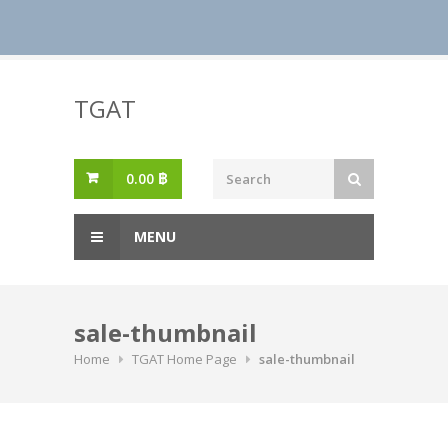
Skip
to
TGAT
content
0.00
฿
MENU
sale-thumbnail
Home
TGAT Home Page
sale-thumbnail