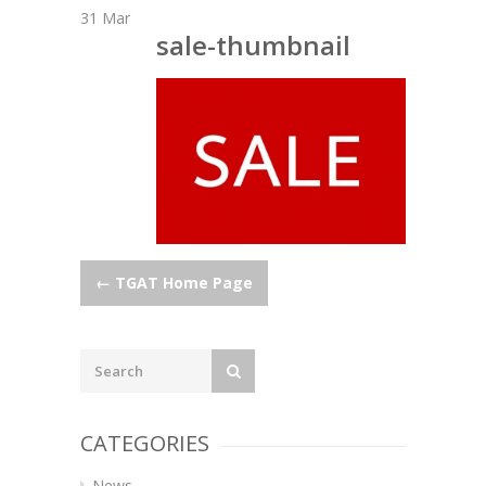
31
Mar
sale-thumbnail
Post
←
TGAT Home Page
navigation
CATEGORIES
News