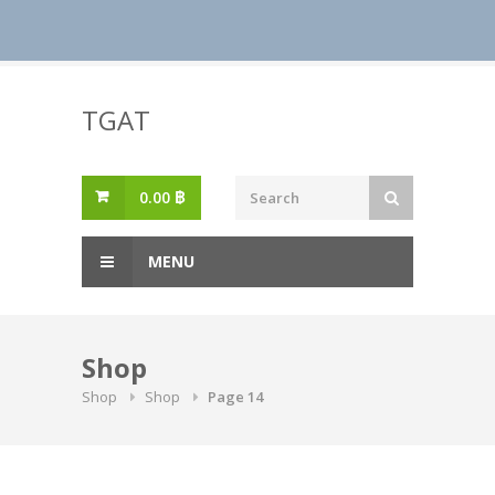
Skip
to
TGAT
content
0.00
฿
MENU
Shop
Shop
Shop
Page 14