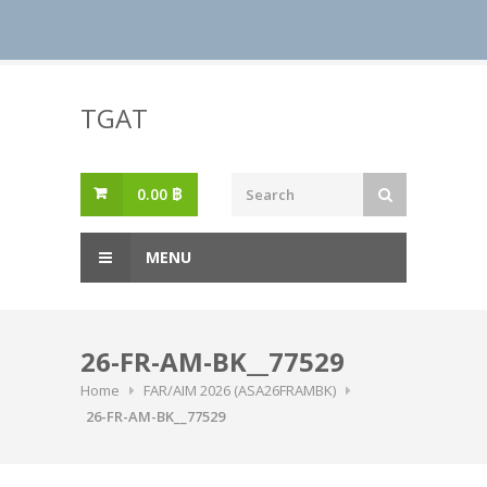
Skip
to
TGAT
content
0.00
฿
MENU
26-FR-AM-BK__77529
Home
FAR/AIM 2026 (ASA26FRAMBK)
26-FR-AM-BK__77529