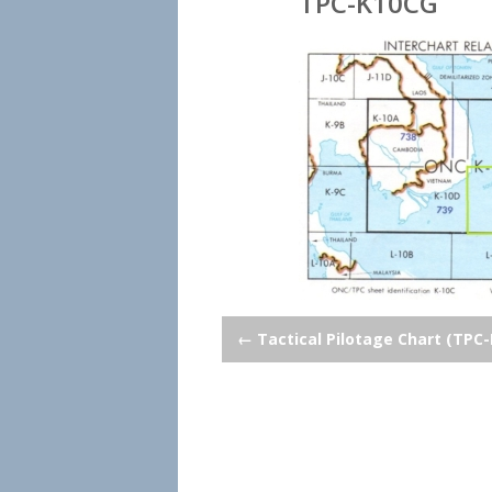
TPC-K10CG
Post
←
Tactical Pilotage Chart (TPC-
navigation