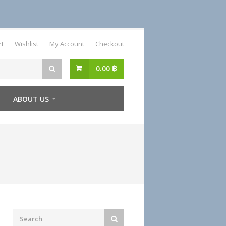
rt
Wishlist
My Account
Checkout
0.00
฿
ABOUT US