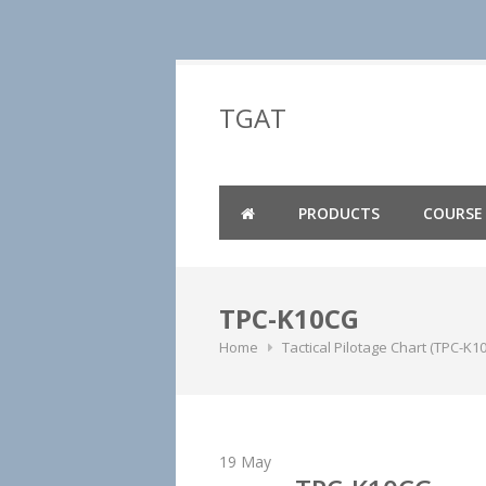
Skip
to
TGAT
content
PRODUCTS
COURSE
TPC-K10CG
Home
Tactical Pilotage Chart (TPC-K1
19
May