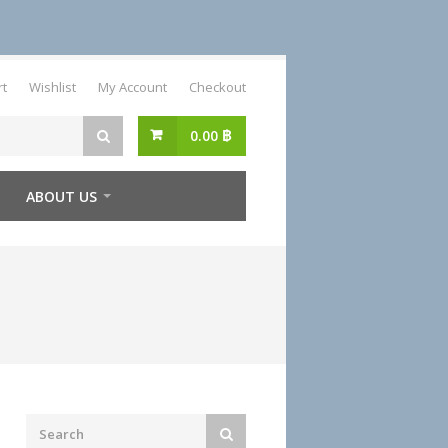
rt
Wishlist
My Account
Checkout
0.00
฿
ABOUT US