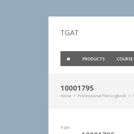
Skip
to
TGAT
content
PRODUCTS
COURSE
10001795
Home
Professional Pilot Logbook
4
Jan