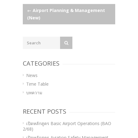
Post
←
Airport Planning & Management
(New)
navigation
CATEGORIES
News
Time Table
บทความ
RECENT POSTS
เปิดหลักสูตร Basic Airport Operations (BAO
2/68)
เปิดหลักสูตร Aviation Safety Management