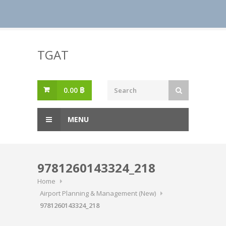
Skip
to
TGAT
content
0.00
฿
MENU
9781260143324_218
Home
Airport Planning & Management (New)
9781260143324_218