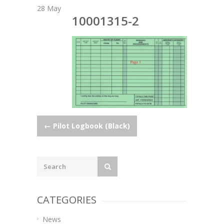
28
May
10001315-2
Post
←
Pilot Logbook (Black)
navigation
CATEGORIES
News