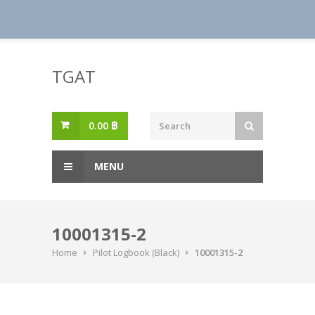
Skip
to
TGAT
content
0.00
฿
MENU
10001315-2
Home
Pilot Logbook (Black)
10001315-2