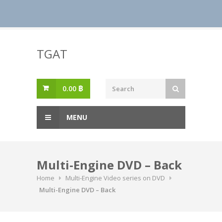
Skip
to
TGAT
content
0.00
฿
MENU
Multi-Engine DVD – Back
Home
Multi-Engine Video series on DVD
Multi-Engine DVD – Back