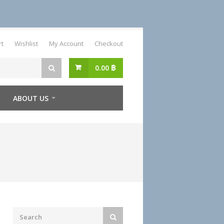
rt
Wishlist
My Account
Checkout
0.00
฿
ABOUT US