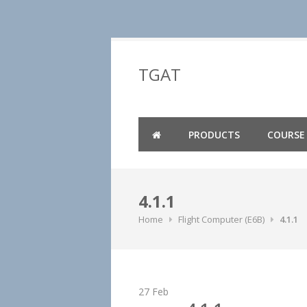
Skip
to
TGAT
content
PRODUCTS
COURSE
4.1.1
Home
Flight Computer (E6B)
4.1.1
27
Feb