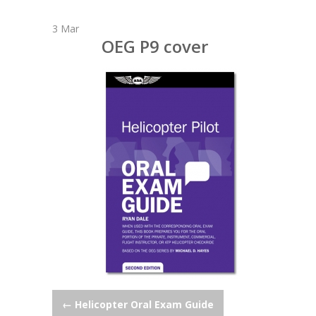
3
Mar
OEG P9 cover
Post
←
Helicopter Oral Exam Guide