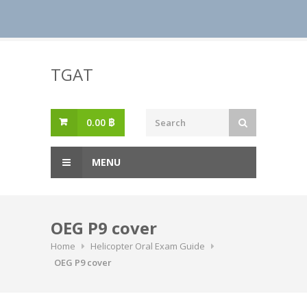
Skip
to
TGAT
content
0.00
฿
MENU
OEG P9 cover
Home
Helicopter Oral Exam Guide
OEG P9 cover