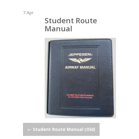
7
Apr
Student Route
Manual
Post
←
Student Route Manual (Old)