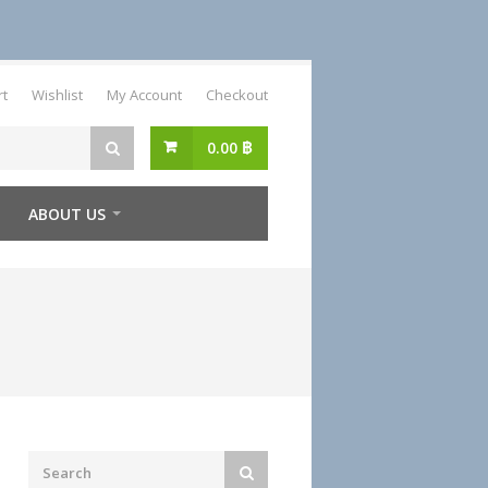
rt
Wishlist
My Account
Checkout
0.00
฿
ABOUT US