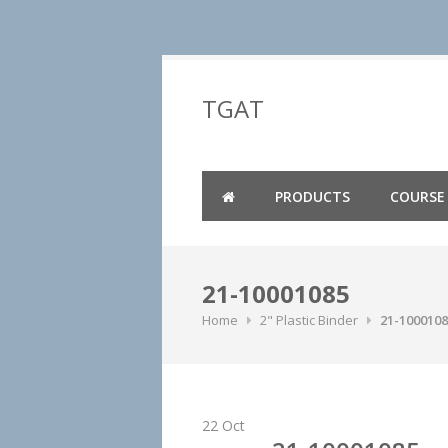
Skip
to
TGAT
content
PRODUCTS
COURSE
21-10001085
Home
2" Plastic Binder
21-100010
22
Oct